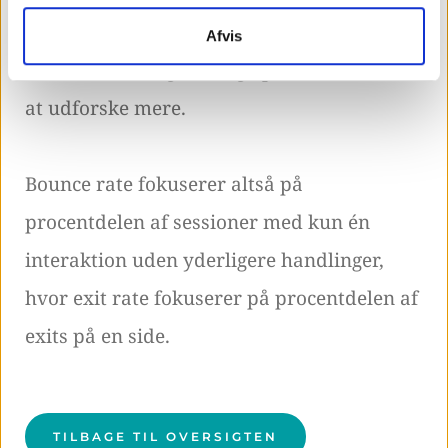
give indblik i, hvor effektivt en side
Afvis
fastholder besøgende og opfordrer dem til
at udforske mere.
Bounce rate fokuserer altså på
procentdelen af sessioner med kun én
interaktion uden yderligere handlinger,
hvor exit rate fokuserer på procentdelen af
exits på en side.
TILBAGE TIL OVERSIGTEN