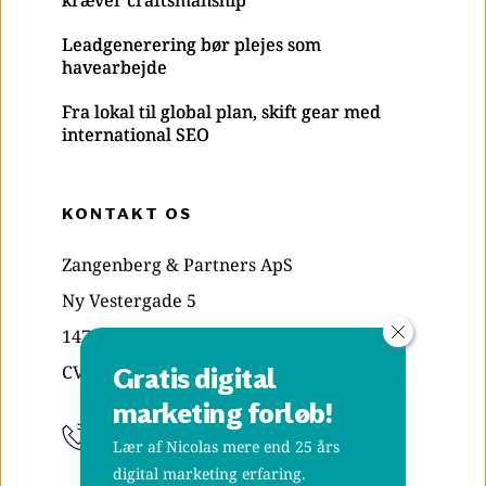
kræver craftsmanship
Leadgenerering bør plejes som
havearbejde
Fra lokal til global plan, skift gear med
international SEO
KONTAKT OS
Zangenberg & Partners ApS
Ny Vestergade 5
1471 København K
CVR: 29835039
Gratis digital 
marketing forløb!
+45 70 20 48 38
Lær af Nicolas mere end 25 års 
digital marketing erfaring.