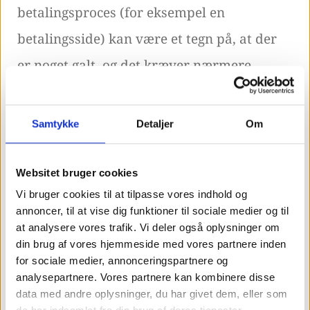
betalingsproces (for eksempel en
betalingsside) kan være et tegn på, at der
er noget galt, og det kræver nærmere
undersøgelse.
Samtykke
Detaljer
Om
Forskellen på Bounce Rate
og Exit Rate
Websitet bruger cookies
Vi bruger cookies til at tilpasse vores indhold og
annoncer, til at vise dig funktioner til sociale medier og til
Exit Rate bliver registreret, når folk
at analysere vores trafik. Vi deler også oplysninger om
din brug af vores hjemmeside med vores partnere inden
forlader en side.
for sociale medier, annonceringspartnere og
analysepartnere. Vores partnere kan kombinere disse
data med andre oplysninger, du har givet dem, eller som
Bounce rate måler derimod procentdelen af