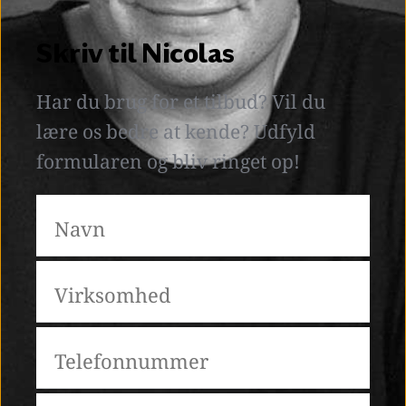
Skriv til Nicolas
Har du brug for et tilbud? Vil du 
lære os bedre at kende? Udfyld 
formularen og bliv ringet op! 