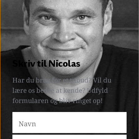
Skriv til Nicolas
Har du brug for et tilbud? Vil du 
lære os bedre at kende? Udfyld 
formularen og bliv ringet op! 