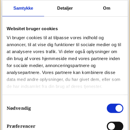
forbedre dine søgemaskinerangeringer
Samtykke
Detaljer
Om
indirekte.
Websitet bruger cookies
Når du har et synligt favicon på dine
Vi bruger cookies til at tilpasse vores indhold og
annoncer, til at vise dig funktioner til sociale medier og til
browserfaner, bogmærker, historikarkiver
at analysere vores trafik. Vi deler også oplysninger om
din brug af vores hjemmeside med vores partnere inden
osv. hjælper det dine brugere med at spare
for sociale medier, annonceringspartnere og
tid ved at give dem mulighed for at
analysepartnere. Vores partnere kan kombinere disse
data med andre oplysninger, du har givet dem, eller som
identificere og gennemse dit website uden
de har indsamlet fra din brug af deres tjenester.
besvær.
Samtykkevalg
Nødvendig
Dette øger sandsynligheden for
brugerinteraktion med din hjemmeside.
Præferencer