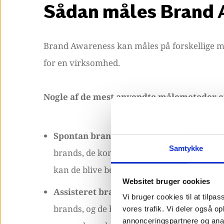
Sådan måles Brand
Brand Awareness kan måles på forskellige måd
for en virksomhed.
Nogle af de mest anvendte målemetoder e
Spontan brandbevidsthed:
Denne metode 
Samtykke
brands, de kommer i tanke om, når de tæn
kan de blive bedt om at nævne bilmærker, n
Websitet bruger cookies
Assisteret brandbevidsthed
: I denne må
Vi bruger cookies til at tilpas
brands, og de bliver bedt om at markere d
vores trafik. Vi deler også 
annonceringspartnere og anal