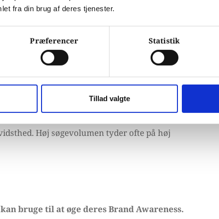
n liste.
et fra din brug af deres tjenester.
lser måler, om forbrugerne tidligere har købt
and. Dette er en indikation af, hvor godt brandet er
Præferencer
Statistik
sin brandbevidsthed til kundeadfærd.
let af likes, delinger, kommentarer og følgere på
randets online tilstedeværelse og bevidsthed.
Tillad valgte
r brandets navn eller relaterede søgetermer på
idsthed. Høj søgevolumen tyder ofte på høj
 kan bruge til at øge deres Brand Awareness.