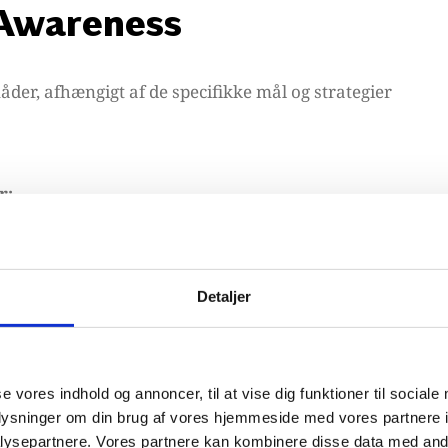
 Awareness
er, afhængigt af de specifikke mål og strategier
r:
involverer at spørge forbrugere om at nævne
Detaljer
ker på en bestemt produktkategori. For eksempel
år de tænker på "biler."
lemetode præsenteres forbrugere med en liste over
se vores indhold og annoncer, til at vise dig funktioner til sociale
e brands, de er bekendt med. Dette måler, hvor
oplysninger om din brug af vores hjemmeside med vores partnere i
ysepartnere. Vores partnere kan kombinere disse data med andr