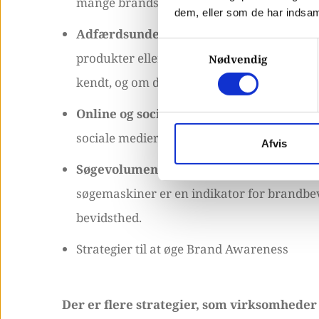
mange brands forbrugerne genkender fra e
dem, eller som de har indsaml
Adfærdsundersøgelser
: Disse undersøge
Samtykkevalg
produkter eller tjenester fra et bestemt br
Nødvendig
kendt, og om det har formået at omsætte 
Online og sociale medier-metriker:
Antal
sociale medier er en nyttig indikator for b
Afvis
Søgevolumen
: Mængden af søgninger efte
søgemaskiner er en indikator for brandbev
bevidsthed.
Strategier til at øge Brand Awareness
Der er flere strategier, som virksomheder