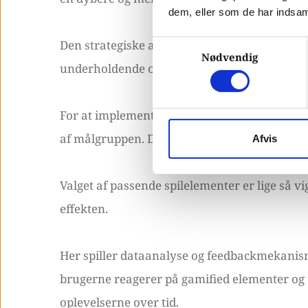
dem, eller som de har indsaml
Den strategiske anvendelse af gamification i
Samtykkevalg
Nødvendig
underholdende oplevelse for målgruppen.
For at implementere gamification med succes
af målgruppen. Dette indebærer at identifice
Afvis
Valget af passende spilelementer er lige så v
effekten.
Her spiller dataanalyse og feedbackmekanisme
brugerne reagerer på gamified elementer og t
oplevelserne over tid.