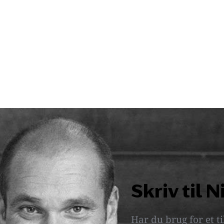
Skriv til N
Har du brug for et ti