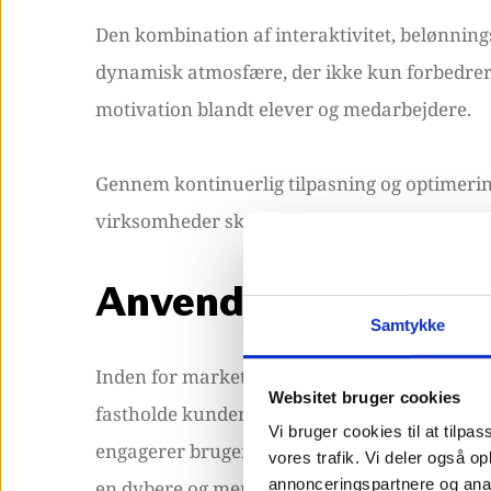
Den kombination af interaktivitet, belønni
dynamisk atmosfære, der ikke kun forbedre
motivation blandt elever og medarbejdere.
Gennem kontinuerlig tilpasning og optimerin
virksomheder skabe bæredygtige og effektive
Anvendelsen af gami
Samtykke
Inden for marketing har gamification udviklet s
Websitet bruger cookies
fastholde kunders opmærksomhed. Virksomhe
Vi bruger cookies til at tilpas
engagerer brugerne gennem brug af belønning
vores trafik. Vi deler også 
annonceringspartnere og anal
en dybere og mere meningsfuld forbindelse 