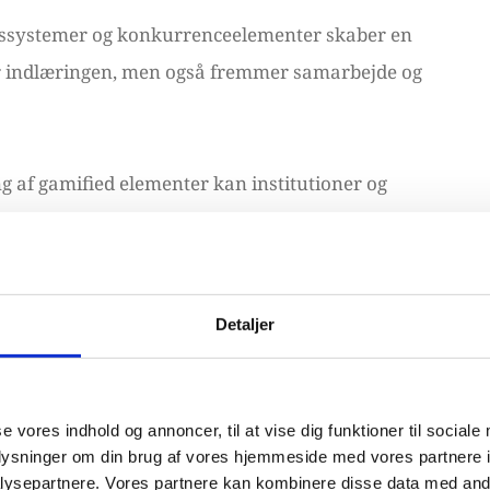
ngssystemer og konkurrenceelementer skaber en
r indlæringen, men også fremmer samarbejde og
g af gamified elementer kan institutioner og
 læringsmiljøer.
fication i marketing
Detaljer
ig til et effektivt redskab til at tiltrække og
der skaber nu interaktive kampagner, der
se vores indhold og annoncer, til at vise dig funktioner til sociale
er, konkurrencer og spiloplevelser, hvilket skaber
oplysninger om din brug af vores hjemmeside med vores partnere i
ysepartnere. Vores partnere kan kombinere disse data med andr
mellem brandet og forbrugeren.