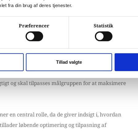
et fra din brug af deres tjenester.
 marketing er nøglen til at skabe en engagerende og
Præferencer
Statistik
 er det afgørende at have en omfattende forståelse
re deres præferencer, adfærd og forventninger.
Tillad valgte
igtigt og skal tilpasses målgruppen for at maksimere
r en central rolle, da de giver indsigt i, hvordan
illader løbende optimering og tilpasning af