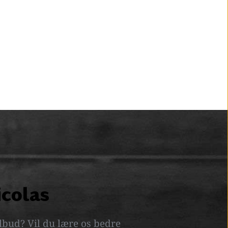
icolas
lbud? Vil du lære os bedre 