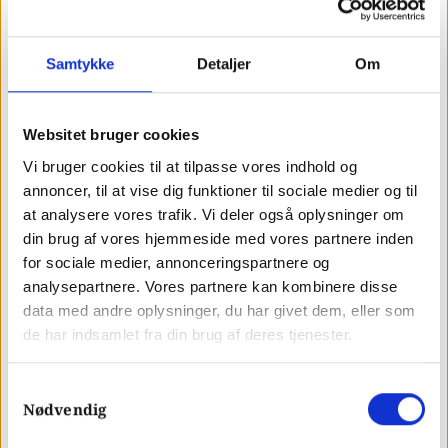
at serveren stødte på en intern fejl.
Samtykke
Detaljer
Om
Sikkerhed i HTTP implementeres også
gennem HTTPS (HTTP Secure). HTTPS
Websitet bruger cookies
tilføjer et lag af kryptering ved hjælp af
Vi bruger cookies til at tilpasse vores indhold og
annoncer, til at vise dig funktioner til sociale medier og til
enten SSL (Secure Sockets Layer) eller TLS
at analysere vores trafik. Vi deler også oplysninger om
din brug af vores hjemmeside med vores partnere inden
(Transport Layer Security), hvilket sikrer,
for sociale medier, annonceringspartnere og
at data, der sendes mellem klient og server,
analysepartnere. Vores partnere kan kombinere disse
data med andre oplysninger, du har givet dem, eller som
er krypteret og beskyttet mod uautoriseret
de har indsamlet fra din brug af deres tjenester.
adgang eller manipulation
Samtykkevalg
Nødvendig
HTTP's centrale rolle i den