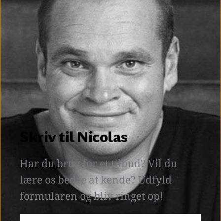
Skriv til Nicolas
Har du brug for et tilbud? Vil du 
lære os bedre at kende? Udfyld 
formularen og bliv ringet op! 