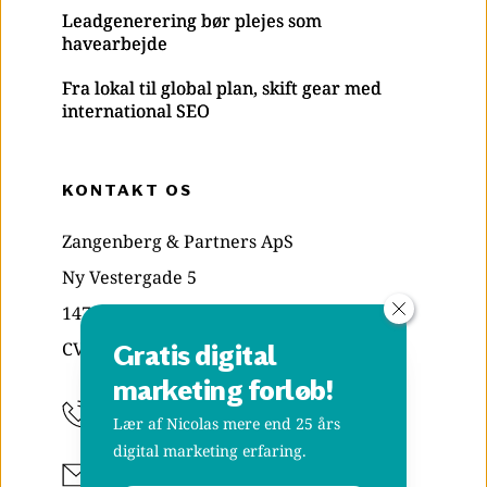
Leadgenerering bør plejes som
havearbejde
Fra lokal til global plan, skift gear med
international SEO
KONTAKT OS
Zangenberg & Partners ApS
Ny Vestergade 5
1471 København K
CVR: 29835039
Gratis digital 
marketing forløb!
+45 70 20 48 38
Lær af Nicolas mere end 25 års 
digital marketing erfaring.
Skriv til os