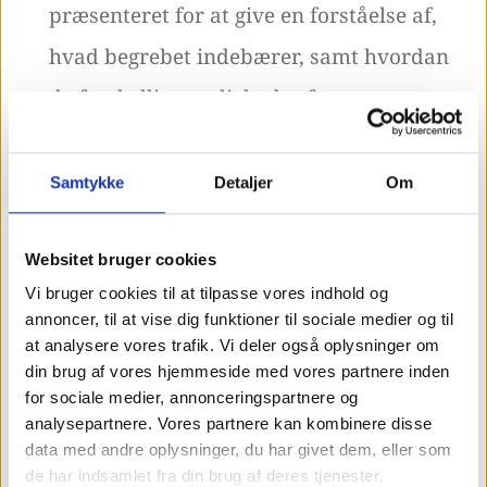
præsenteret for at give en forståelse af,
hvad begrebet indebærer, samt hvordan
de forskellige muligheder fungerer.
SEO og online marketing -
SEO, eller
Samtykke
Detaljer
Om
søgemaskineoptimering, indebærer at
optimere ens hjemmeside, så den
Websitet bruger cookies
rangerer blandt de øverste resultater,
Vi bruger cookies til at tilpasse vores indhold og
især på platforme som Google, når folk
annoncer, til at vise dig funktioner til sociale medier og til
at analysere vores trafik. Vi deler også oplysninger om
søger efter produkter, som du tilbyder
din brug af vores hjemmeside med vores partnere inden
online.Et effektivt eksempel på SEO's
for sociale medier, annonceringspartnere og
analysepartnere. Vores partnere kan kombinere disse
betydning er, at korrekt implementeret
data med andre oplysninger, du har givet dem, eller som
de har indsamlet fra din brug af deres tjenester.
SEO kan sammenlignes med at have en af