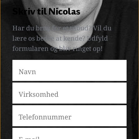
Skriv til Nicolas
Har du brug for et tilbud? Vil du 
lære os bedre at kende? Udfyld 
formularen og bliv ringet op! 