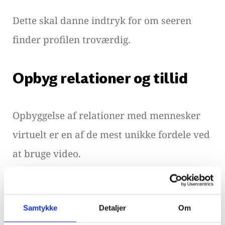
Dette skal danne indtryk for om seeren
finder profilen troværdig.
Opbyg relationer og tillid
Opbyggelse af relationer med mennesker
virtuelt er en af de mest unikke fordele ved
at bruge video.
Når disse opbygges er tillid et af de
Samtykke
Detaljer
Om
vigtigste aspekter, hvilket en profilvideo