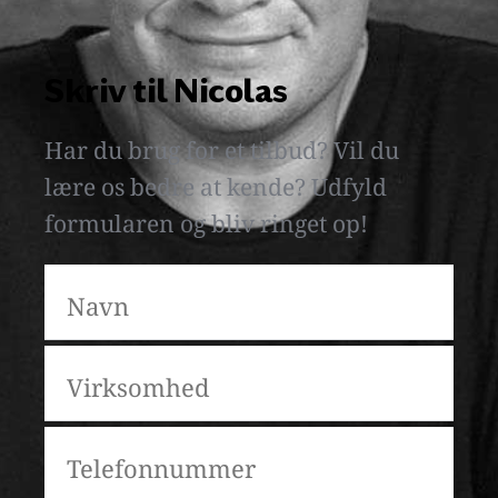
Skriv til Nicolas
Har du brug for et tilbud? Vil du 
lære os bedre at kende? Udfyld 
formularen og bliv ringet op! 