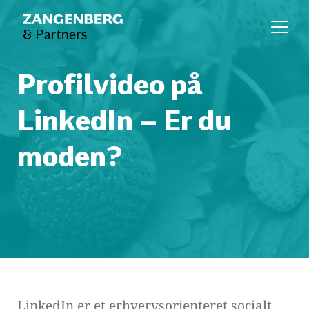
Profilvideo på 
LinkedIn – Er du 
moden?
LinkedIn er et erhvervsorienteret socialt