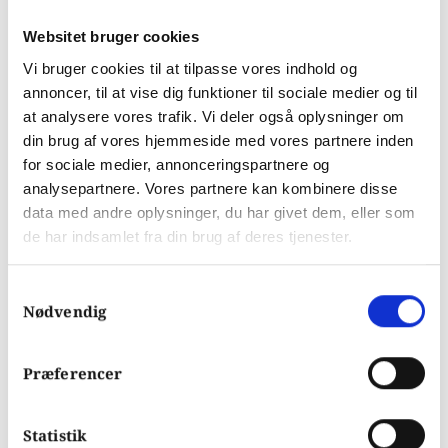
bidrager til.
Websitet bruger cookies
Vi bruger cookies til at tilpasse vores indhold og
Sat i perspektiv til at mange har en favorit
annoncer, til at vise dig funktioner til sociale medier og til
at analysere vores trafik. Vi deler også oplysninger om
tv- eller filmstjerne, og procentdelen af
din brug af vores hjemmeside med vores partnere inden
mennesker der rent faktisk har mødt
for sociale medier, annonceringspartnere og
analysepartnere. Vores partnere kan kombinere disse
stjernen, kan med sikkerhed antages til at
data med andre oplysninger, du har givet dem, eller som
være lav. På trods af dette føler mange ofte,
de har indsamlet fra din brug af deres tjenester.
at de kender stjernerne.
Samtykkevalg
Nødvendig
Kom foran konkurrenterne
Præferencer
På nuværende tidspunkt er optagelsesraten
Statistik