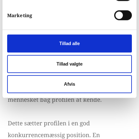
for LinkedIn profilvideoer lav.
Marketing
Dette vil ændre sig, hvor flere brugere vil
indse fordelene ved det og hoppe med
Tillad alle
ombord på trenden.
Tillad valgte
At have en video giver den besøgende lyst
Afvis
til at trykke på play og som standard lære
mennesket bag profilen at kende.
Dette sætter profilen i en god
konkurrencemæssig position. En