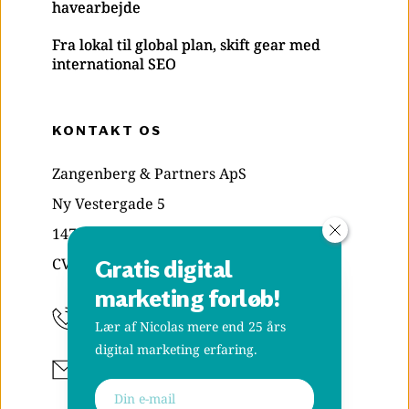
havearbejde
Fra lokal til global plan, skift gear med
international SEO
KONTAKT OS
Zangenberg & Partners ApS
Ny Vestergade 5
1471 København K
CVR: 29835039
Gratis digital 
marketing forløb!
+45 70 20 48 38
Lær af Nicolas mere end 25 års 
digital marketing erfaring.
Skriv til os