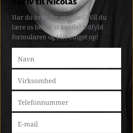
Skriv til Nicolas
Har du brug for et tilbud? Vil du 
lære os bedre at kende? Udfyld 
formularen og bliv ringet op! 