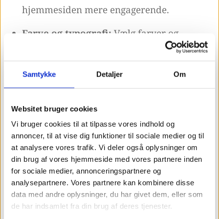
hjemmesiden mere engagerende.
Farve og typografi:
Vælg farver og
skrifter, der afspejler din virksomheds
identitet og skaber en behagelig
Samtykke
Detaljer
Om
læseoplevelse.
Websitet bruger cookies
Vi bruger cookies til at tilpasse vores indhold og
Hvad er fordelen ved at
annoncer, til at vise dig funktioner til sociale medier og til
optimere sit website?
at analysere vores trafik. Vi deler også oplysninger om
din brug af vores hjemmeside med vores partnere inden
for sociale medier, annonceringspartnere og
analysepartnere. Vores partnere kan kombinere disse
Optimering af dit website hjælper med at
data med andre oplysninger, du har givet dem, eller som
skabe en mere brugervenlig og behagelig
de har indsamlet fra din brug af deres tjenester.