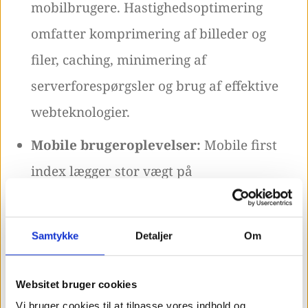
mobilbrugere. Hastighedsoptimering
omfatter komprimering af billeder og
filer, caching, minimering af
serverforespørgsler og brug af effektive
webteknologier.
Mobile brugeroplevelser:
Mobile first
index lægger stor vægt på
brugeroplevelsen på mobile enheder. Det
indebærer at sikre, at
Samtykke
Detaljer
Om
navigationsmenuer er brugervenlige,
knapper er lette at trykke på med en
Websitet bruger cookies
finger, tekst er læselig uden zooming, og
Vi bruger cookies til at tilpasse vores indhold og