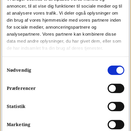
annoncer, til at vise dig funktioner til sociale medier og til
at der undgås irriterende pop-ups og
at analysere vores trafik. Vi deler også oplysninger om
annoncer, der blokerer indholdet. En
din brug af vores hjemmeside med vores partnere inden
for sociale medier, annonceringspartnere og
positiv brugeroplevelse på mobilen kan
analysepartnere. Vores partnere kan kombinere disse
forbedre engagementet, mindske bounce
data med andre oplysninger, du har givet dem, eller som
de har indsamlet fra din brug af deres tjenester.
rate og øge chancerne for konverteringer.
Samtykkevalg
Lokal søgning og nærhed:
Nødvendig
Mobilbrugere søger ofte efter lokale
Præferencer
virksomheder og tjenester. Mobile first
index tager hensyn til brugerens
Statistik
placering og søgeresultater, der er
relevante for deres nærhed. Derfor er det
Marketing