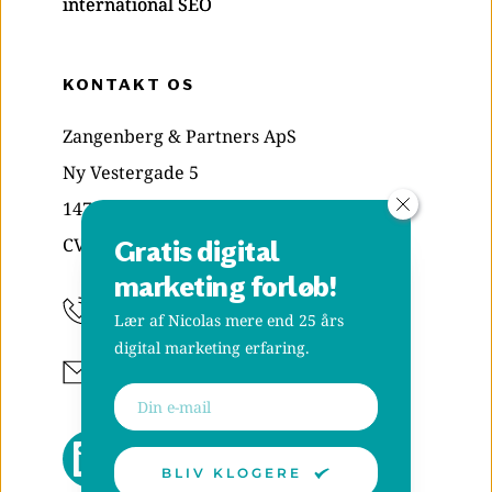
international SEO
KONTAKT OS
Zangenberg & Partners ApS
Ny Vestergade 5
1471 København K
CVR: 29835039
Gratis digital 
marketing forløb!
+45 70 20 48 38
Lær af Nicolas mere end 25 års 
digital marketing erfaring.
Skriv til os
BLIV KLOGERE