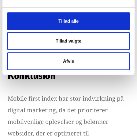
vigtigt for virksomheder at optimere
deres webside og indhold til lokale
Tillad alle
søgeforespørgsler og inkludere relevant
lokal information som adresser,
Tillad valgte
åbningstider og kontaktinformation.
Afvis
Konklusion
Mobile first index har stor indvirkning på
digital marketing, da det prioriterer
mobilvenlige oplevelser og belønner
websider, der er optimeret til