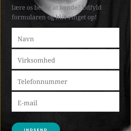
lære os bedre at kende? Udfyld 
formularen og bliv ringet op! 
Please leave this field empty.