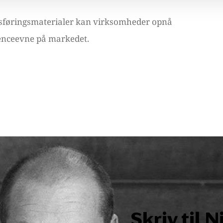
dsføringsmaterialer kan virksomheder opnå
renceevne på markedet.
Skriv til N