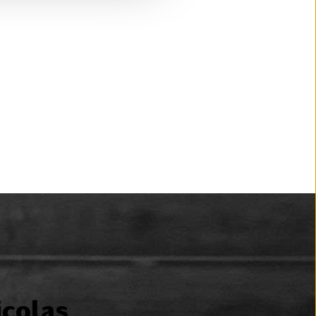
icolas