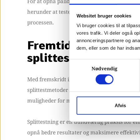
For at opnå pålidelige og meningsfulde result
herunder at teste én variabel ad gangen, sikr
Websitet bruger cookies
processen.
Vi bruger cookies til at tilpas
vores trafik. Vi deler også 
annonceringspartnere og anal
Fremtidige trends og
dem, eller som de har indsaml
splittesting
Samtykkevalg
Nødvendig
Med fremskridt inden for teknologi som kuns
splittestmetoder blive endnu mere avancered
muligheder for markedsføringsoptimering.
Afvis
Splittestning er en uundværlig praksis for en
opnå bedre resultater og maksimere effektivi