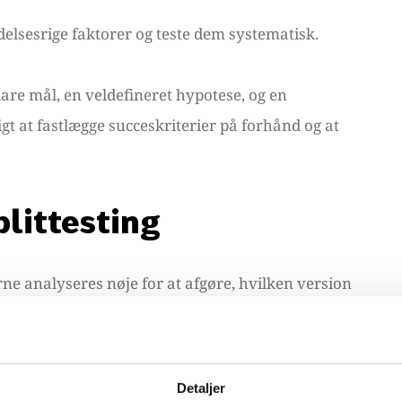
delsesrige faktorer og teste dem systematisk.
lare mål, en veldefineret hypotese, og en
gt at fastlægge succeskriterier på forhånd og at
plittesting
terne analyseres nøje for at afgøre, hvilken version
implementeres derefter, og yderligere tests kan
ltaterne.
Detaljer