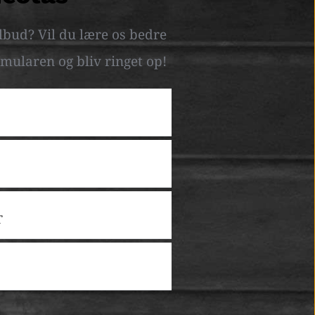
lbud? Vil du lære os bedre 
mularen og bliv ringet op! 
 empty.