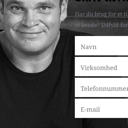
Har du brug for et ti
at kende? Udfyld for
Please leave this field