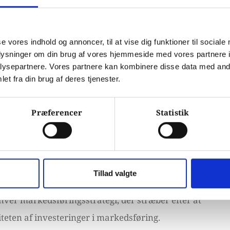
ater er det afgørende at følge bedste praksis,
e tilstrækkelig data og udvise tålmodighed i
se vores indhold og annoncer, til at vise dig funktioner til sociale
oplysninger om din brug af vores hjemmeside med vores partnere i
ysepartnere. Vores partnere kan kombinere disse data med andr
 innovation inden for
et fra din brug af deres tjenester.
Præferencer
Statistik
tig intelligens og maskinlæring kan fremtidige
e og automatiserede, hvilket åbner for nye
Tillad valgte
hver markedsføringsstrategi, der stræber efter at
teten af investeringer i markedsføring.