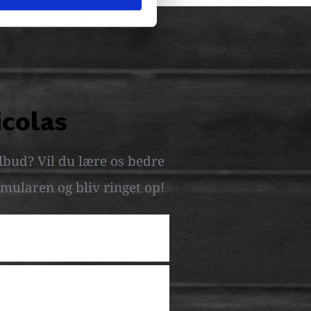
icolas
lbud? Vil du lære os bedre 
mularen og bliv ringet op! 