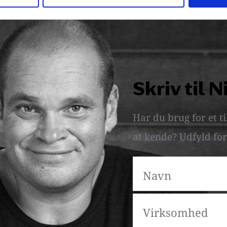
Skriv til N
Har du brug for et ti
at kende? Udfyld for