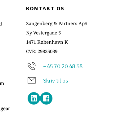
KONTAKT OS
Zangenberg & Partners ApS
d
Ny Vestergade 5
1471 København K
CVR: 29835039
+45 70 20 48 38
Skriv til os
om
t gear