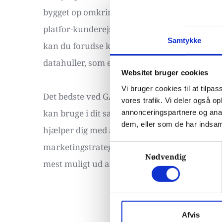
bygget op omkring avanceret maskinlæring, d
platfor-kunderejser, som kan give dig tidlig 
Samtykke
kan du forudse kunders adfærd på dit website 
datahuller, som er opstået på grund af den n
Websitet bruger cookies
Vi bruger cookies til at tilpas
Det bedste ved GA4 er, at det giver dig nye og
vores trafik. Vi deler også 
kan bruge i dit salg og marketing. Det er en k
annonceringspartnere og anal
dem, eller som de har indsaml
hjælper dig med at tage de rigtige beslutning
marketingstrategi. Kontakt os i dag for at få h
Samtykkevalg
Nødvendig
mest muligt ud af din data! 
Afvis