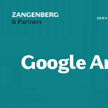
SERV
Google An