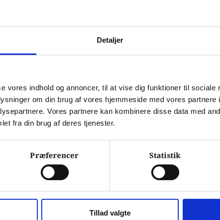
er gør det muligt at spore komplekse multi-
advarsel om tendenser i din data. Med GA4 
Detaljer
eller i din app ved hjælp af AI, og lukke 
ye GDPR-lovgivning for cookies.
se vores indhold og annoncer, til at vise dig funktioner til sociale
 værdifulde indsigter og prognoser, som du 
oplysninger om din brug af vores hjemmeside med vores partnere i
raftfuld og brugervenlig platform, der 
ysepartnere. Vores partnere kan kombinere disse data med andr
et fra din brug af deres tjenester.
er for din virksomhed og din 
jælp til at opgradere til GA4 og begynd at få 
Præferencer
Statistik
Tillad valgte