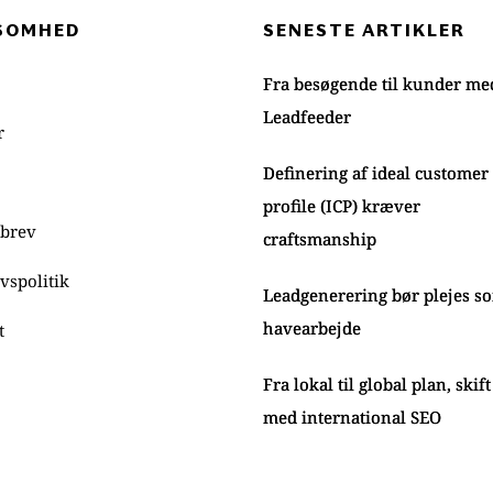
SOMHED 
SENESTE ARTIKLER
Fra besøgende til kunder me
Leadfeeder
r
Definering af ideal customer
profile (ICP) kræver
brev
craftsmanship
ivspolitik
Leadgenerering bør plejes s
havearbejde
t
Fra lokal til global plan, skif
med international SEO