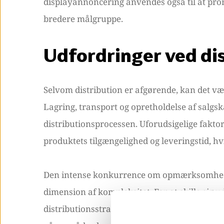
displayannoncering anvendes også til at prom
bredere målgruppe.
Udfordringer ved di
Selvom distribution er afgørende, kan det v
Lagring, transport og opretholdelse af salgs
distributionsprocessen. Uforudsigelige fakt
produktets tilgængelighed og leveringstid, h
Den intense konkurrence om opmærksomhed og
dimension af kompleksitet. For at skille sig
distributionsstrategier, der ikke kun sikrer,