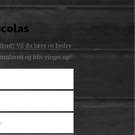
icolas
lbud? Vil du lære os bedre 
mularen og bliv ringet op! 