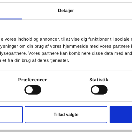
urrenterne.
Detaljer
 distribution
se vores indhold og annoncer, til at vise dig funktioner til sociale
f digitale produkter stadig mere fremtrædende. Det
oplysninger om din brug af vores hjemmeside med vores partnere i
t men også den digitale oplevelse, der ledsager det.
ysepartnere. Vores partnere kan kombinere disse data med andr
et fra din brug af deres tjenester.
igitale reklamer udgør en vigtig del af digital
or at nå ud til et globalt publikum.
Præferencer
Statistik
enhver virksomheds succes. Evnen til at levere
Tillad valgte
n logistisk nødvendighed, men også en strategisk