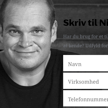
Skriv til N
Har du brug for et ti
at kende? Udfyld for