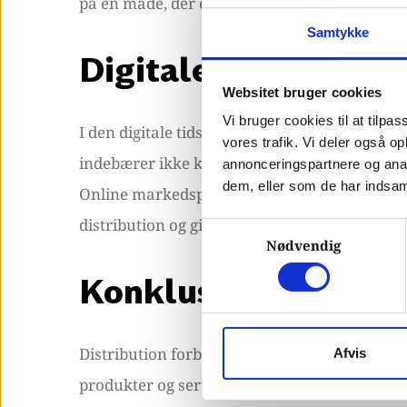
på en måde, der differentierer dem fra konk
Samtykke
Digitale aspekter af
Websitet bruger cookies
Vi bruger cookies til at tilpas
I den digitale tidsalder bliver distribution a
vores trafik. Vi deler også 
indebærer ikke kun levering af selve produkte
annonceringspartnere og anal
dem, eller som de har indsaml
Online markedspladser, e-mail-kampagner og d
distribution og giver virksomheder mulighed f
Samtykkevalg
Nødvendig
Konklusion
Distribution forbliver en uundværlig del af 
Afvis
produkter og services effektivt er ikke kun e