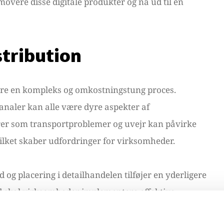
overe disse digitale produkter og nå ud til en
stribution
ære en kompleks og omkostningstung proces.
kanaler kan alle være dyre aspekter af
orer som transportproblemer og uvejr kan påvirke
vilket skaber udfordringer for virksomheder.
 placering i detailhandelen tilføjer en yderligere
 ud skal virksomheder implementere effektive
 at produkterne når ud til kunderne, men også gør det