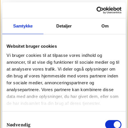
De to strategier kan også kombineres, hvor
en virksomhed både bruger push- og pull-
Samtykke
Detaljer
Om
marketing for at opnå en større effektivitet
i sin markedsføring.
Websitet bruger cookies
Vi bruger cookies til at tilpasse vores indhold og
annoncer, til at vise dig funktioner til sociale medier og til
En virksomhed kan anvende push-
at analysere vores trafik. Vi deler også oplysninger om
marketing for at skabe opmærksomhed om
din brug af vores hjemmeside med vores partnere inden
for sociale medier, annonceringspartnere og
et nyt produkt og derefter bruge pull-
analysepartnere. Vores partnere kan kombinere disse
data med andre oplysninger, du har givet dem, eller som
marketing for at opbygge en interesse for
de har indsamlet fra din brug af deres tjenester.
produktet og derved tiltrække flere
potentielle kunder.
Samtykkevalg
Nødvendig