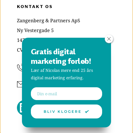
KONTAKT OS
Zangenberg & Partners ApS
Ny Vestergade 5
1471 København K
CVR: 29835039
Gratis digital 
marketing forløb!
+45 70 20 48 38
Lær af Nicolas mere end 25 års 
digital marketing erfaring.
Skriv til os
BLIV KLOGERE